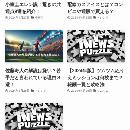
小室圭エレン説！驚きの共
配線カスアイスとは？コン
通点9選を紹介！
ビニや通販で買える？
2024年4月27日
小室圭
2024年4月25日
トレンド
佐藤寿人の解説は嫌い？苦
【2024年版】ツムツムぬり
手だと言われている理由３
えミッションは何枚まで？
選！
報酬一覧と攻略法
2024年4月25日
トレンド
2024年4月25日
ツムツム