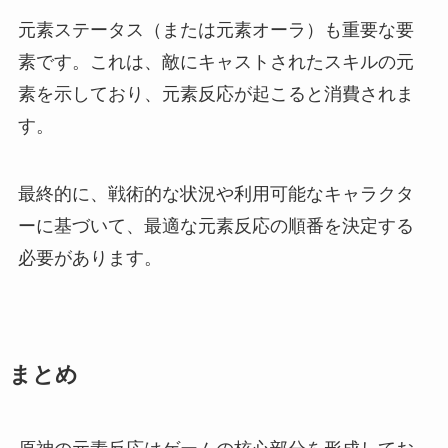
元素ステータス（または元素オーラ）も重要な要
素です。これは、敵にキャストされたスキルの元
素を示しており、元素反応が起こると消費されま
す。
最終的に、戦術的な状況や利用可能なキャラクタ
ーに基づいて、最適な元素反応の順番を決定する
必要があります。
まとめ