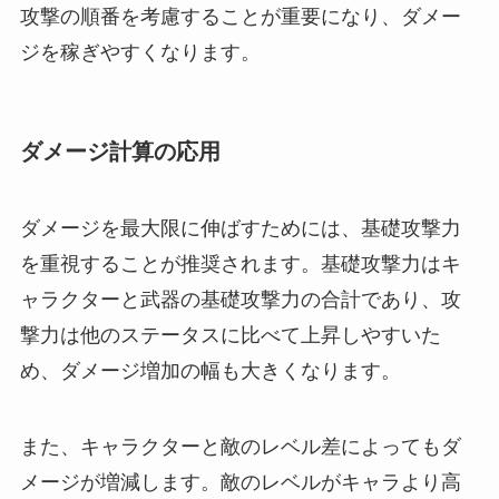
攻撃の順番を考慮することが重要になり、ダメー
ジを稼ぎやすくなります。
ダメージ計算の応用
ダメージを最大限に伸ばすためには、基礎攻撃力
を重視することが推奨されます。基礎攻撃力はキ
ャラクターと武器の基礎攻撃力の合計であり、攻
撃力は他のステータスに比べて上昇しやすいた
め、ダメージ増加の幅も大きくなります。
また、キャラクターと敵のレベル差によってもダ
メージが増減します。敵のレベルがキャラより高