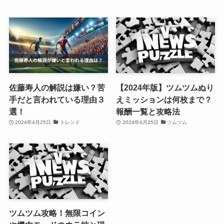
小室圭エレン説！驚きの共
配線カスアイスとは？コン
通点9選を紹介！
ビニや通販で買える？
2024年4月27日
小室圭
2024年4月25日
トレンド
佐藤寿人の解説は嫌い？苦
【2024年版】ツムツムぬり
手だと言われている理由３
えミッションは何枚まで？