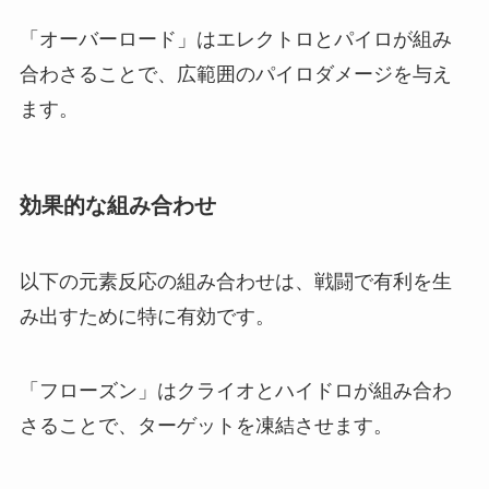
「オーバーロード」はエレクトロとパイロが組み
合わさることで、広範囲のパイロダメージを与え
ます。
効果的な組み合わせ
以下の元素反応の組み合わせは、戦闘で有利を生
み出すために特に有効です。
「フローズン」はクライオとハイドロが組み合わ
さることで、ターゲットを凍結させます。