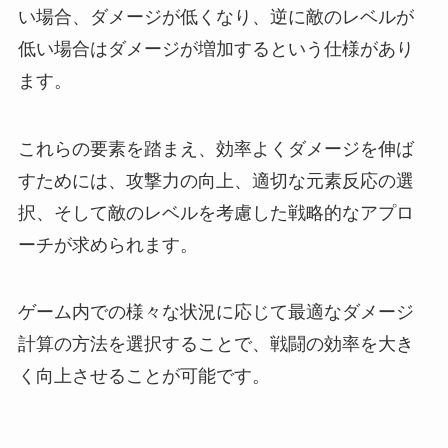
い場合、ダメージが低くなり、逆に敵のレベルが
低い場合はダメージが増加するという仕様があり
ます。
これらの要素を踏まえ、効率よくダメージを伸ば
すためには、攻撃力の向上、適切な元素反応の選
択、そして敵のレベルを考慮した戦略的なアプロ
ーチが求められます。
ゲーム内での様々な状況に応じて最適なダメージ
計算の方法を選択することで、戦闘の効率を大き
く向上させることが可能です。