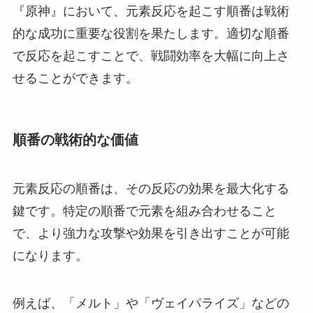
『原神』において、元素反応を起こす順番は戦術
的な成功に重要な役割を果たします。適切な順番
で反応を起こすことで、戦闘効率を大幅に向上さ
せることができます。
順番の戦術的な価値
元素反応の順番は、その反応の効果を最大化する
鍵です。特定の順番で元素を組み合わせること
で、より強力な攻撃や効果を引き出すことが可能
になります。
例えば、「メルト」や「ヴェイパライズ」などの