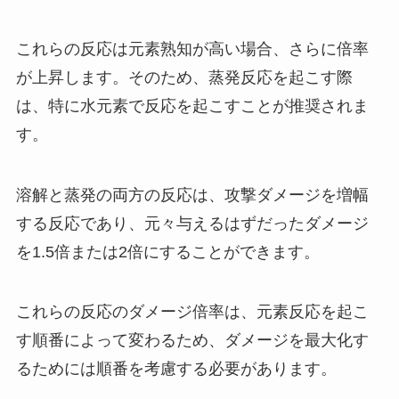
これらの反応は元素熟知が高い場合、さらに倍率
が上昇します。そのため、蒸発反応を起こす際
は、特に水元素で反応を起こすことが推奨されま
す。
溶解と蒸発の両方の反応は、攻撃ダメージを増幅
する反応であり、元々与えるはずだったダメージ
を1.5倍または2倍にすることができます。
これらの反応のダメージ倍率は、元素反応を起こ
す順番によって変わるため、ダメージを最大化す
るためには順番を考慮する必要があります。