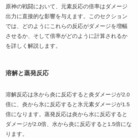
原神の戦闘において、元素反応の倍率はダメージ
出力に直接的な影響を与えます。このセクション
では、どのようにこれらの反応がダメージを増幅
させるか、そして倍率がどのように計算されるか
を詳しく解説します。
溶解と蒸発反応
溶解反応は氷から炎に反応すると炎ダメージが2.0
倍に、炎から氷に反応すると氷元素ダメージが1.5
倍になります。蒸発反応は炎から水に反応すると
ダメージが2.0倍、水から炎に反応すると1.5倍にな
ります。