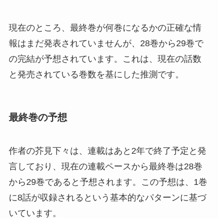
現在のところ、最終巻が何巻になるかの正確な情
報はまだ発表されていませんが、28巻から29巻で
の完結が予想されています。これは、現在の話数
と発売されている巻数を基にした推測です。
最終巻の予想
作者の芥見下々は、連載はあと2年で終了予定と発
言しており、現在の連載ペースから最終巻は28巻
から29巻であると予想されます。この予想は、1巻
に8話が収録されるという基本的なパターンに基づ
いています。