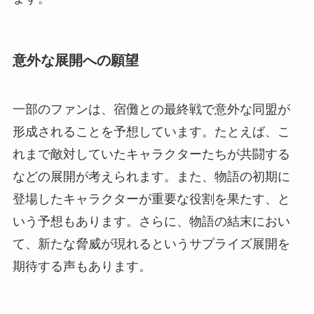
意外な展開への願望
一部のファンは、宿儺との最終戦で意外な同盟が
形成されることを予想しています。たとえば、こ
れまで敵対していたキャラクターたちが共闘する
などの展開が考えられます。また、物語の初期に
登場したキャラクターが重要な役割を果たす、と
いう予想もあります。さらに、物語の結末におい
て、新たな脅威が現れるというサプライズ展開を
期待する声もあります。