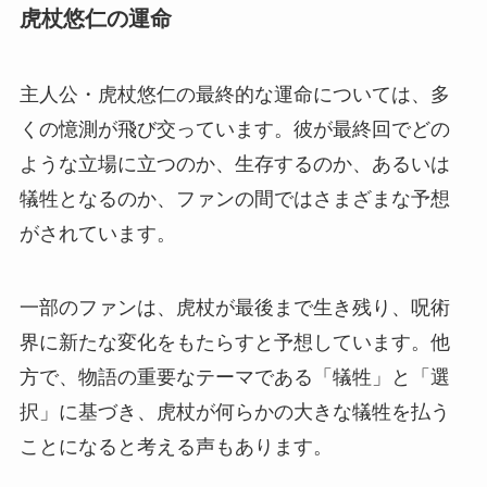
虎杖悠仁の運命
主人公・虎杖悠仁の最終的な運命については、多
くの憶測が飛び交っています。彼が最終回でどの
ような立場に立つのか、生存するのか、あるいは
犠牲となるのか、ファンの間ではさまざまな予想
がされています。
一部のファンは、虎杖が最後まで生き残り、呪術
界に新たな変化をもたらすと予想しています。他
方で、物語の重要なテーマである「犠牲」と「選
択」に基づき、虎杖が何らかの大きな犠牲を払う
ことになると考える声もあります。