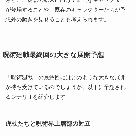
が登場することや、既存のキャラクターたちが予
想外の動きを見せることも考えられます。
呪術廻戦最終回の大きな展開予想
「呪術廻戦」の最終回にはどのような大きな展開
が待ち受けているのでしょうか。以下に予想され
るシナリオを紹介します。
虎杖たちと呪術界上層部の対立