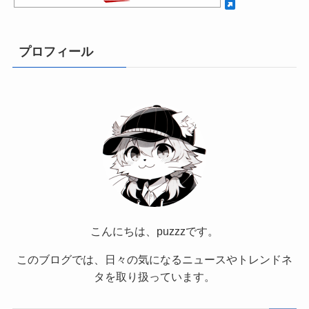
プロフィール
こんにちは、puzzzです。
このブログでは、日々の気になるニュースやトレンドネ
タを取り扱っています。