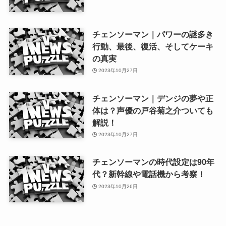
チェンソーマン｜パワーの謎多き
行動、最後、復活、そしてケーキ
の真実
2023年10月27日
チェンソーマン｜デンジの夢や正
体は？声優の戸谷菊之介ついても
解説！
2023年10月27日
チェンソーマンの時代設定は90年
代？新幹線や電話機から考察！
2023年10月26日