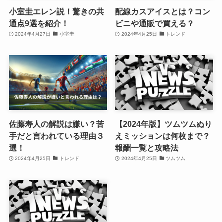
小室圭エレン説！驚きの共
配線カスアイスとは？コン
通点9選を紹介！
ビニや通販で買える？
2024年4月27日
小室圭
2024年4月25日
トレンド
佐藤寿人の解説は嫌い？苦
【2024年版】ツムツムぬり
手だと言われている理由３
えミッションは何枚まで？
選！
報酬一覧と攻略法
2024年4月25日
トレンド
2024年4月25日
ツムツム