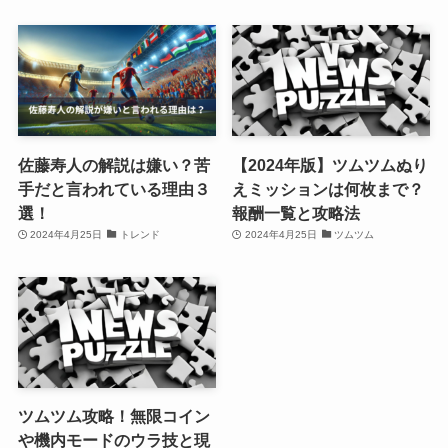
小室圭エレン説！驚きの共
配線カスアイスとは？コン
通点9選を紹介！
ビニや通販で買える？
2024年4月27日
小室圭
2024年4月25日
トレンド
佐藤寿人の解説は嫌い？苦
【2024年版】ツムツムぬり
手だと言われている理由３
えミッションは何枚まで？
選！
報酬一覧と攻略法