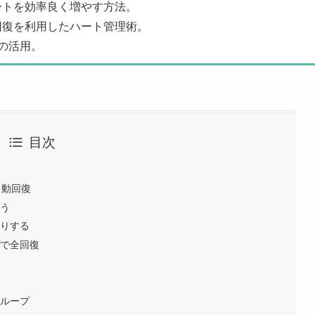
ートを効率良く増やす方法。
回復を利用したハート管理術。
の活用。
目次
自動回復
らう
だりする
プで全回復
換
加
グループ