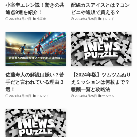
小室圭エレン説！驚きの共
配線カスアイスとは？コン
通点9選を紹介！
ビニや通販で買える？
2024年4月27日
小室圭
2024年4月25日
トレンド
佐藤寿人の解説は嫌い？苦
【2024年版】ツムツムぬり
手だと言われている理由３
えミッションは何枚まで？
選！
報酬一覧と攻略法
2024年4月25日
トレンド
2024年4月25日
ツムツム