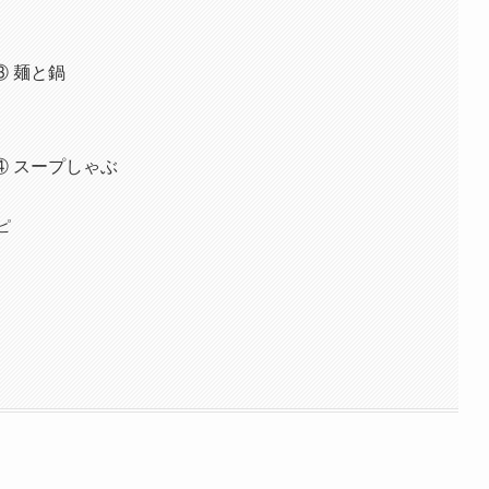
 麺と鍋
 スープしゃぶ
ピ