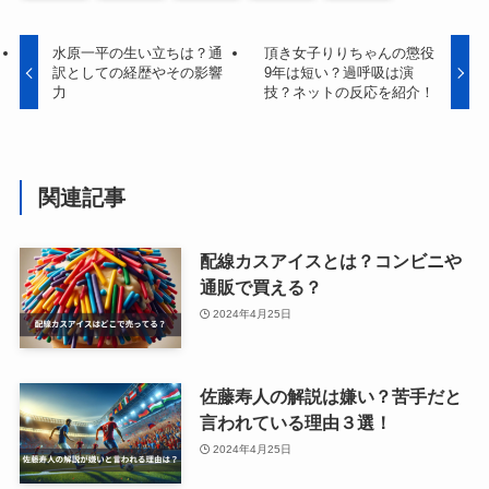
水原一平の生い立ちは？通
頂き女子りりちゃんの懲役
訳としての経歴やその影響
9年は短い？過呼吸は演
力
技？ネットの反応を紹介！
関連記事
配線カスアイスとは？コンビニや
通販で買える？
2024年4月25日
佐藤寿人の解説は嫌い？苦手だと
言われている理由３選！
2024年4月25日