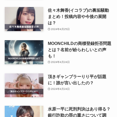
佐々木舞香(イコラブ)の裏垢騒動
まとめ！投稿内容や今後の展開
は？
2024年4月25日
MOONCHILDの商標登録拒否問題
とは？名前が紛らわしいとの声
も！
2024年4月24日
頂きギャンブラーりり平が話題
に！誰が言い出したの？
2024年4月24日
水原一平に死刑判決はあり得る？
銀行詐欺の罪の重さについて調