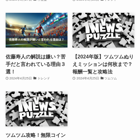
佐藤寿人の解説は嫌い？苦
【2024年版】ツムツムぬり
手だと言われている理由３
えミッションは何枚まで？
選！
報酬一覧と攻略法
2024年4月25日
トレンド
2024年4月25日
ツムツム
ツムツム攻略！無限コイン