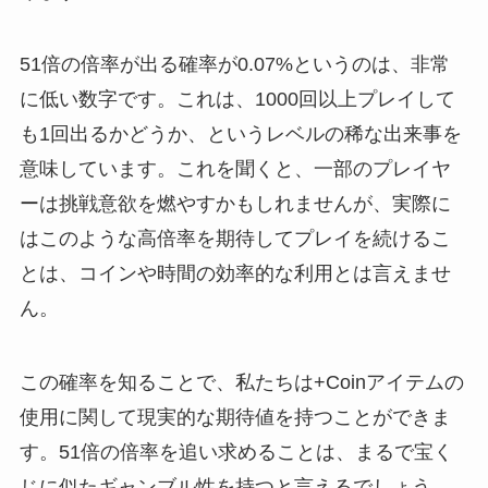
51倍の倍率が出る確率が0.07%というのは、非常
に低い数字です。これは、1000回以上プレイして
も1回出るかどうか、というレベルの稀な出来事を
意味しています。これを聞くと、一部のプレイヤ
ーは挑戦意欲を燃やすかもしれませんが、実際に
はこのような高倍率を期待してプレイを続けるこ
とは、コインや時間の効率的な利用とは言えませ
ん。
この確率を知ることで、私たちは+Coinアイテムの
使用に関して現実的な期待値を持つことができま
す。51倍の倍率を追い求めることは、まるで宝く
じに似たギャンブル性を持つと言えるでしょう。