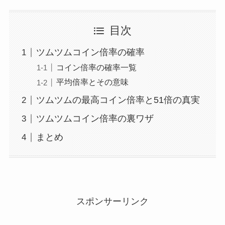
目次
ツムツムコイン倍率の確率
コイン倍率の確率一覧
平均倍率とその意味
ツムツムの最高コイン倍率と51倍の真実
ツムツムコイン倍率の裏ワザ
まとめ
スポンサーリンク