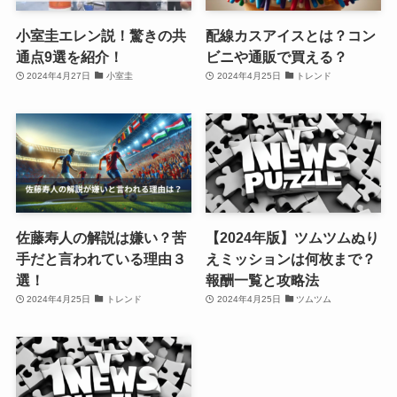
新着記事
小室圭エレン説！驚きの共
配線カスアイスとは？コン
通点9選を紹介！
ビニや通販で買える？
2024年4月27日
小室圭
2024年4月25日
トレンド