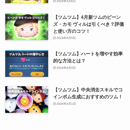
2024年4月6日
【ツムツム】4月新ツムのビーン
ズ・カモ ヴィルは引くべき？評価
と使い方のコツ！
2024年4月5日
【ツムツム】ハートを増やす効率
的な方法とは？
2024年4月3日
【ツムツム】中央消去スキルでコ
インボム生成におすすめのツム！
2024年4月1日