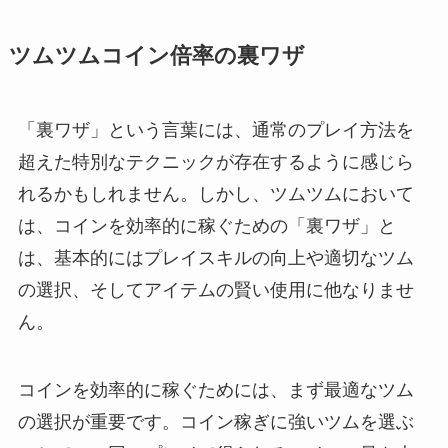
ツムツムコイン倍率の裏ワザ
「裏ワザ」という言葉には、通常のプレイ方法を
超えた特別なテクニックが存在するように感じら
れるかもしれません。しかし、ツムツムにおいて
は、コインを効率的に稼ぐための「裏ワザ」と
は、基本的にはプレイスキルの向上や適切なツム
の選択、そしてアイテムの賢い使用に他なりませ
ん。
コインを効率的に稼ぐためには、まず最適なツム
の選択が重要です。コイン稼ぎに強いツムを選ぶ