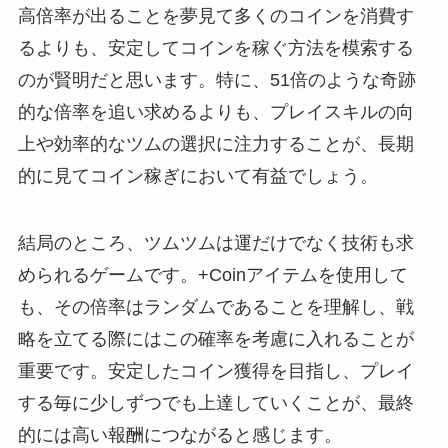
高倍率が出ることを夢見て多くのコインを消費す
るよりも、安定してコインを稼ぐ方法を模索する
のが賢明だと思います。特に、51倍のような奇跡
的な倍率を追い求めるよりも、プレイスキルの向
上や効率的なツムの選択に注力することが、長期
的に見てコイン稼ぎにおいて有益でしょう。
結局のところ、ツムツムは運だけでなく技術も求
められるゲームです。+Coinアイテムを使用して
も、その倍率はランダムであることを理解し、戦
略を立てる際にはこの確率を考慮に入れることが
重要です。安定したコイン獲得を目指し、プレイ
する毎に少しずつでも上達していくことが、最終
的には高い報酬につながると感じます。