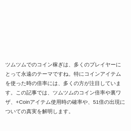
ツムツムでのコイン稼ぎは、多くのプレイヤーに
とって永遠のテーマですね。特にコインアイテム
を使った時の倍率には、多くの方が注目していま
す。この記事では、ツムツムのコイン倍率や裏ワ
ザ、+Coinアイテム使用時の確率や、51倍の出現に
ついての真実を解明します。