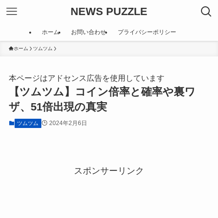
NEWS PUZZLE
ホーム
お問い合わせ
プライバシーポリシー
ホーム
ツムツム
本ページはアドセンス広告を使用しています
【ツムツム】コイン倍率と確率や裏ワ
ザ、51倍出現の真実
2024年2月6日
ツムツム
スポンサーリンク