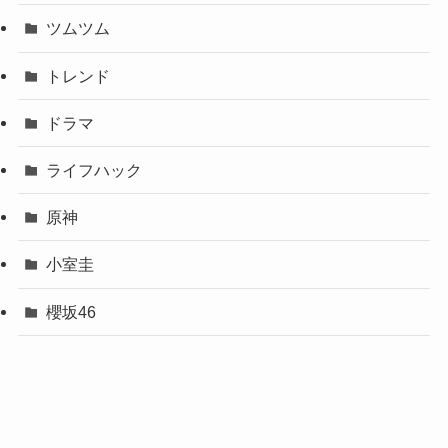
アニメ
ゲーム
ジャニーズ
スパイファミリー
ツムツム
トレンド
ドラマ
ライフハック