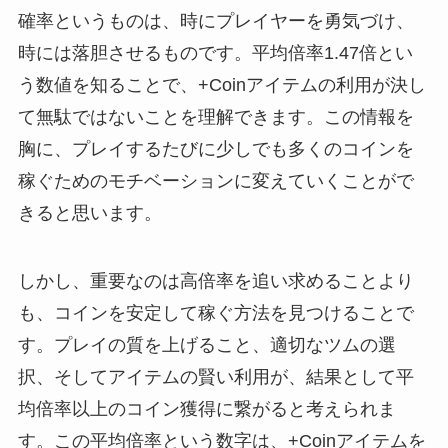
確率というものは、時にプレイヤーを勇気づけ、
時には落胆させるものです。平均倍率1.47倍とい
う数値を知ることで、+Coinアイテムの利用が決し
て無駄ではないことを理解できます。この情報を
胸に、プレイするたびに少しでも多くのコインを
稼ぐためのモチベーションに変えていくことがで
きると思います。
しかし、重要なのは高倍率を追い求めることより
も、コインを安定して稼ぐ方法を見つけることで
す。プレイの質を上げること、適切なツムの選
択、そしてアイテムの賢い利用が、結果として平
均倍率以上のコイン獲得に繋がると考えられま
す。この平均倍率という数字は、+Coinアイテムを