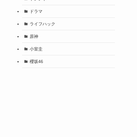
ドラマ
ライフハック
原神
小室圭
櫻坂46
お