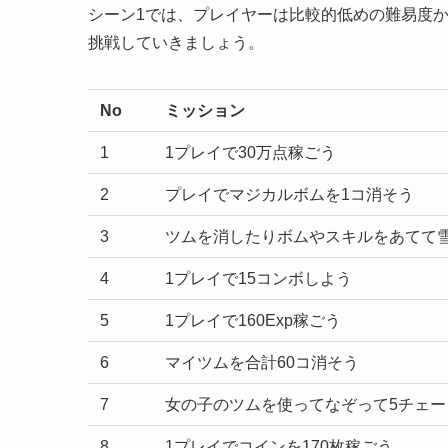
シーン1では、プレイヤーは比較的低めの難易度
挑戦していきましょう。
No
ミッション
1
1プレイで30万点稼ごう
2
プレイでマジカルボムを1コ消そう
3
ツムを消したりボムやスキルをあてて雪
4
1プレイで15コンボしよう
5
1プレイで160Exp稼ごう
6
マイツムを合計60コ消そう
7
女の子のツムを使ってなぞって5チェー
8
1プレイでコインを170枚稼ごう