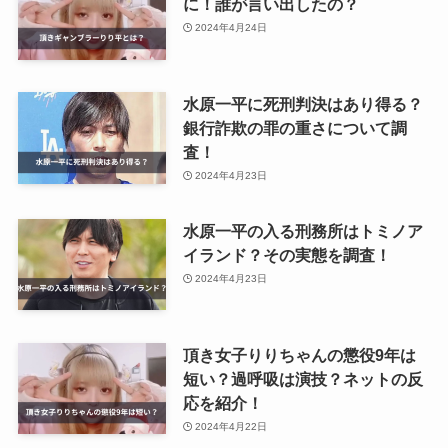
に！誰が言い出したの？
2024年4月24日
水原一平に死刑判決はあり得る？
銀行詐欺の罪の重さについて調
査！
2024年4月23日
水原一平の入る刑務所はトミノア
イランド？その実態を調査！
2024年4月23日
頂き女子りりちゃんの懲役9年は
短い？過呼吸は演技？ネットの反
応を紹介！
2024年4月22日